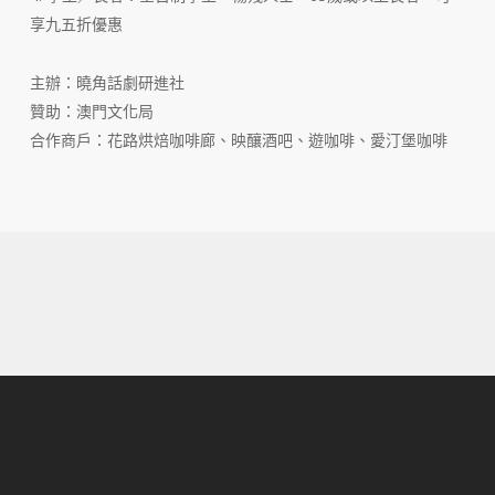
享九五折優惠
主辦：曉角話劇研進社
贊助：澳門文化局
合作商戶：花路烘焙咖啡廊、映釀酒吧、遊咖啡、愛汀堡咖啡