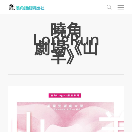
Menu
Skip
to
search
main
曉角
content
LongRun
劇場《山
羊》