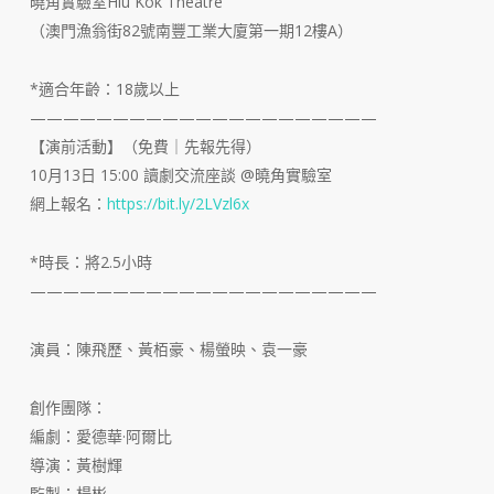
曉角實驗室Hiu Kok Theatre
（澳門漁翁街82號南豐工業大廈第一期12樓A）
*適合年齡：18歲以上
—————————————————————
【演前活動】（免費｜先報先得）
10月13日 15:00 讀劇交流座談 @曉角實驗室
網上報名：
https://bit.ly/2LVzl6x
*時長：將2.5小時
—————————————————————
演員：陳飛歷、黃栢豪、楊螢映、袁一豪
創作團隊：
編劇：愛德華·阿爾比
導演：黃樹輝
監製：楊彬