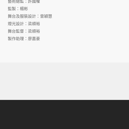
藝術總監：許國權
監製：楊彬
舞台及服裝設計：曾穎慧
燈光設計：梁順裕
舞台監督：梁順裕
製作助理：廖嘉豪