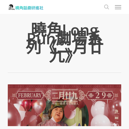
Menu
Skip
to
search
main
曉角Long
content
Run劇場系
列《二月廿
九》