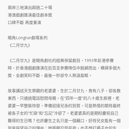
兩岸三地演出超過二十場
港澳戲劇匯演最佳劇本奬
口碑不斷 再度重演
曉角Longrun劇場系列
《二月廿九》
《二月廿九》是曉角劇社的經典保留劇目，1993年赴港參賽
時，於香港戲劇匯演在近百支參賽隊伍中脫穎而出，横掃多個大
奬，全劇笑料不斷，最後一秒卻令人熱淚盈眶。
故事講述天生樂觀的老婆婆，生於二月廿九，育有八子，卻各散
東西，只通過電話慰問母親。在“四年一度”的八十歲生辰裡，老
婆婆一早整裝待發，準備迎接兒孫的到賀，可是熱情的期待最終
被各子女的“忙碌”和“忘記”冷卻了。老婆婆真的是期盼慶祝自己
難得的生日嗎？也許慶生之名只是一個藉口，好待兒女能有一個
到來探望自己的理由；她寧願忍受孤寂，也不想打擾子女的生