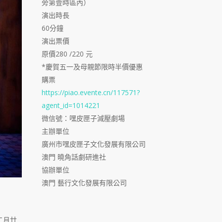
旁第壹時區內）
演出時長
60分鐘
演出票價
原價280 /220 元
*慶賀五一及母親節限時半價優惠
購票
https://piao.evente.cn/117571?
agent_id=1014221
微信號：嘿皮匣子減壓劇場
主辦單位
廣州市嘿皮匣子文化發展有限公司
澳門 曉角話劇研進社
協辦單位
澳門 藝行文化發展有限公司
二月廿