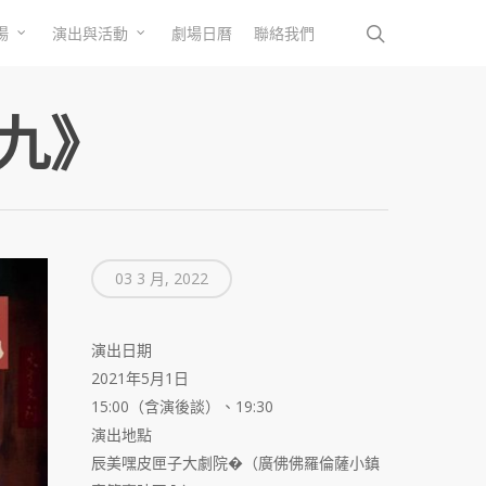
search
場
演出與活動
劇場日曆
聯絡我們
九》
03 3 月, 2022
演出日期
2021年5月1日
15:00（含演後談）、19:30
演出地點
辰美嘿皮匣子大劇院�（廣佛佛羅倫薩小鎮