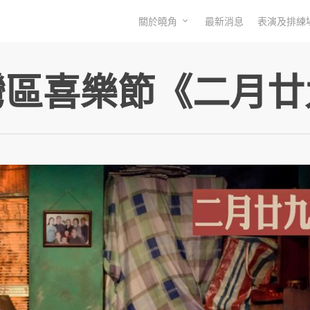
關於曉角
最新消息
表演及排練
灣區喜樂節《二月廿