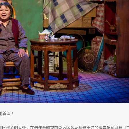
地首演！
劇比賽多個大獎，在港澳台和東南亞地區多次載譽重演的經典保留劇目《