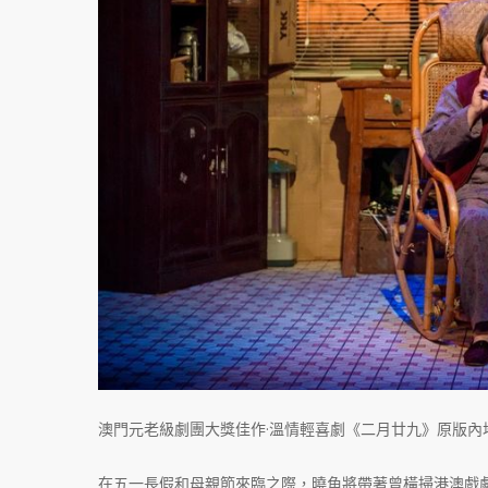
澳門元老級劇團大獎佳作·溫情輕喜劇《二月廿九》原版內
在五一長假和母親節來臨之際，曉角將帶著曾橫掃港澳戲