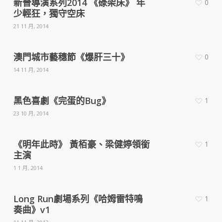
新晉導演系列2014 《碌架床》 年
0
少輕狂，獨守空床
21 11 月, 2014
澳門城市藝穗節《爆肝三十》
0
14 11 月, 2014
黑色喜劇《完蛋的Bug》
1
23 10 月, 2014
《明年此時》 黃栢豪、梁健婷領銜
1
主演
1 1 月, 2014
Long Run劇場系列《哈姆雷特鳴
1
奏曲》v1