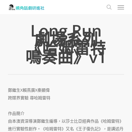
Menu
Skip
to
search
main
Long Run
content
劇場系列
《哈姆雷特
鳴奏曲》v1
鄭繼生X賴燕廣X秦顯偉
跨媒界實驗 尋哈姆雷特
作品簡介
由本澳資深導演鄭繼生編導，以莎士比亞經典作品《哈姆雷特》
進行實驗性創作。《哈姆雷特》又名《王子復仇記》，是講述丹