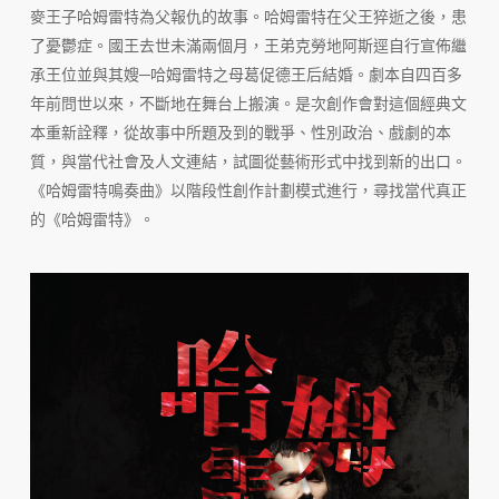
麥王子哈姆雷特為父報仇的故事。哈姆雷特在父王猝逝之後，患
了憂鬱症。國王去世未滿兩個月，王弟克勞地阿斯逕自行宣佈繼
承王位並與其嫂─哈姆雷特之母葛促德王后結婚。劇本自四百多
年前問世以來，不斷地在舞台上搬演。是次創作會對這個經典文
本重新詮釋，從故事中所題及到的戰爭、性別政治、戲劇的本
質，與當代社會及人文連結，試圖從藝術形式中找到新的出口。
《哈姆雷特鳴奏曲》以階段性創作計劃模式進行，尋找當代真正
的《哈姆雷特》。