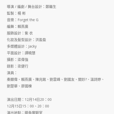
導演 / 編劇 / 舞台設計：鄭繼生
監製：楊 彬
音樂：Forget the G
編舞：賴燕廣
服飾設計：紫 衣
化妝及髮型設計：洪盈盈
多媒體設計：Jacky
平面設計：譚曉慧
攝影：梁偉強
錄影：梁健行
演員：
秦顯偉、賴燕廣、陳兆銘、劉雲峰、劉國友、關妙?、溫詩婷、
劉楚華、廖國楝
演出日期：12月14日20：00
12月15日15：00、20：00
演出地點：曉角實驗室